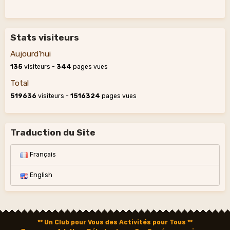
Stats visiteurs
Aujourd'hui
135
visiteurs -
344
pages vues
Total
519636
visiteurs -
1516324
pages vues
Traduction du Site
Français
English
** Un Club pour Vous des Activités pour Tous **