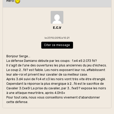
Merci
E.C.V
le 27/10/2015 à 10:21
Citer ce message
Bonjour Serge...
La défense Damiano débute par les coups : 1.e4 e5 2.Cf3 f6?
Il s'agit de l'une des ouvertures les plus anciennes du jeu d'échecs.
Le coup 2...f6? est faible. Les noirs exposent leur roi, affaiblissent
leur aile-roi et privent leur cavalier de sa meilleur case.
Après 3.d4 suivi de Fc4 et c3 les noirs vont très vite être étranglé.
Cependant la réponse la plus énergique à 2...f6 est le sacrifice de
Cavalier 3.Cxe5! La prise du cavalier, par 3...fxe5? expose les noirs
à une attaque meurtrière, après 4.Dh5+
Pour tout cela, nous vous conseillons vivement d'abandonner
cette défense.