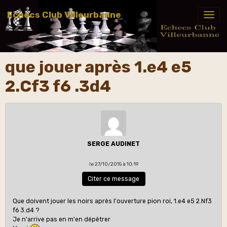
Echecs Club Villeurbanne
que jouer après 1.e4 e5
2.Cf3 f6 .3d4
SERGE AUDINET
le 27/10/2015 à 10:19
Citer ce message
Que doivent jouer les noirs après l'ouverture pion roi, 1.e4 e5 2.Nf3
f6 3.d4 ?
Je n'arrive pas en m'en dépêtrer