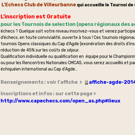
L'Echecs Club de Villeurbanne
qui accueille le Tournoi de
L'inscription est Gratuite
pour les Tournois de selection (opens régionaux des ac
échecs ? Quelque soit votre niveau inscrivez-vous et venez participe
d’échecs, en toute convivialité, ouverte à tous ! Ces tournois régio
tournois Opens classiques du Cap d’Agde (exonération des droits d’insc
réduction de 45% sur les coûts de séjour.
Qualification individuelle ou qualification en équipe pour le Champio
ou pour les Rencontres Nationales CMCAS, vous serez accueillis et pa
échiquéen international au Cap d’Agde…
Renseignements : voir l'affiche >
affiche-agde-201
Inscriptions et infos : sur cette page >
http://www.capechecs.com/open_as.php#lieux