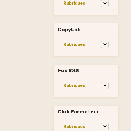
CopyLab
Fux RSS
Club Formateur