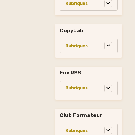
CopyLab
Fux RSS
Club Formateur