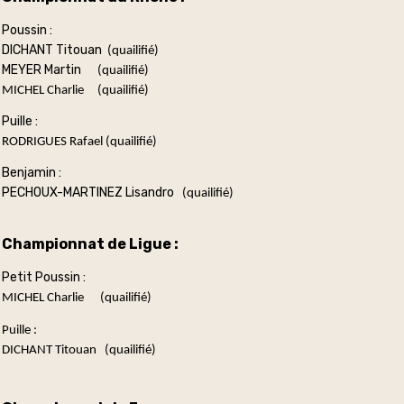
Poussin :
DICHANT Titouan
(quailifié)
MEYER Martin
(quailifié)
MICHEL Charlie
(quailifié)
Puille :
RODRIGUES Rafael (quailifié)
Benjamin :
PECHOUX-MARTINEZ Lisandro
(quailifié)
Championnat de Ligue :
Petit Poussin :
MICHEL Charlie
(quailifié)
Puille :
DICHANT Titouan
(quailifié)