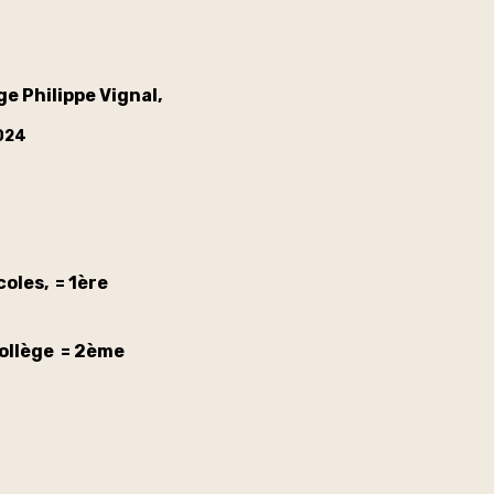
e Philippe Vignal,
2024
coles, = 1ère
Collège = 2ème