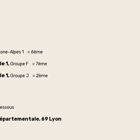
hone-Alpes 1 = 6ème
e 1,
Groupe F = 7ème
e 1,
Groupe J = 2ème
dessous
départementale, 69 Lyon