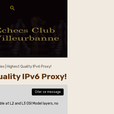
es | Highest Quality IPv6 Proxy!
uality IPv6 Proxy!
Citer ce message
 at L2 and L3 OSI Model layers, no