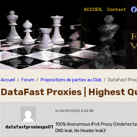
ACCUEIL
Contact
Accueil
Forum
Propositions de parties au Club
DataFast Proxi
DataFast Proxies | Highest Q
le 04/10/2022 à 02:58
100% Anonymous IPv6 Proxy (Undetectable
datafastproxiespx01
DNS leak, No Header leak)!