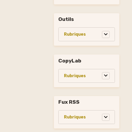
Outils
CopyLab
Fux RSS