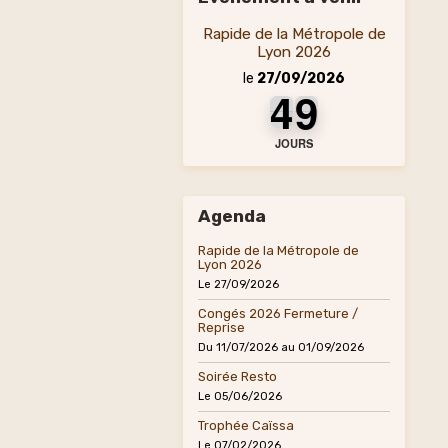
Rapide de la Métropole de
Lyon 2026
le
27/09/2026
4
4
4
9
9
9
4
9
JOURS
Agenda
Rapide de la Métropole de
Lyon 2026
Le 27/09/2026
Congés 2026 Fermeture /
Reprise
Du 11/07/2026
au 01/09/2026
Soirée Resto
Le 05/06/2026
Trophée Caïssa
Le 07/02/2026